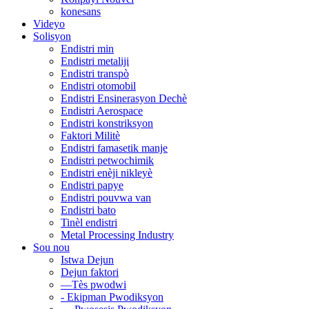
konesans
Videyo
Solisyon
Endistri min
Endistri metaliji
Endistri transpò
Endistri otomobil
Endistri Ensinerasyon Dechè
Endistri Aerospace
Endistri konstriksyon
Faktori Militè
Endistri famasetik manje
Endistri petwochimik
Endistri enèji nikleyè
Endistri papye
Endistri pouvwa van
Endistri bato
Tinèl endistri
Metal Processing Industry
Sou nou
Istwa Dejun
Dejun faktori
—Tès pwodwi
- Ekipman Pwodiksyon