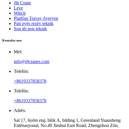
Jib Crane
Leve
Winch
Platfòm Travay Ayeryen
Pati pyès rezèv teknik
Sou tèt pon teknik
Kontakte nou
Mel:
info@djcranes.com
Telefòn:
+8619337858378
Telefòn:
+8619337858378
Adrès:
Sal 17, 6yèm etaj, blòk A, bilding 1, Greenland Yuansheng
Entènasyonal, No.49 Jinshui East Road, Zhengzhou Zòn,